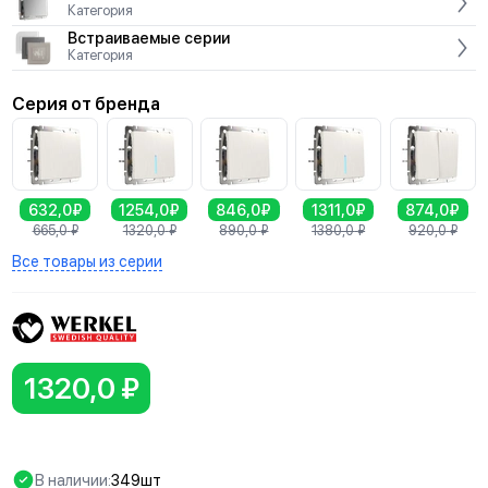
Категория
Встраиваемые серии
Категория
Серия от бренда
632,0₽
1254,0₽
846,0₽
1311,0₽
874,0₽
665,0
₽
1320,0
₽
890,0
₽
1380,0
₽
920,0
₽
Все товары из серии
1320,0 ₽
В наличии:
349шт