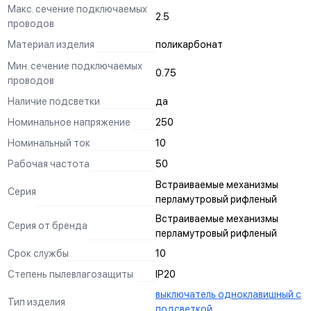
обеспечивают простоту монтажа и позволяют легко
Макс. сечение подключаемых
соединять механизмы и рамки разных серий
2.5
проводов
Анкерное крепление
Материал изделия
поликарбонат
имеет две точки опоры, что позволяет более надежно
фиксировать механизмы в подрозетнике
Мин. сечение подключаемых
Пазы для тонкой регулировки механизмов в
0.75
проводов
подрозетнике
ускоряют процесс монтажа в многопостовые рамки
Наличие подсветки
да
Заземляющий контакт
Номинальное напряжение
250
установлен во все механизмы розеток
Номинальный ток
10
Самозажимные клеммы
позволяют быстро и надежно подключать провода
Рабочая частота
50
диаметром до 2,5 мм
Встраиваемые механизмы
Корпус из негорючего поликарбоната
Серия
перламутровый рифленый
обеспечивает высокую прочность и формостойкость
Встраиваемые механизмы
Жесткий суппорт
Серия от бренда
перламутровый рифленый
из нержавеющей стали не деформируется при монтаже и
эксплуатации
Срок службы
10
Токопроводящие элементы розеток из фосфорной
бронзы
Степень пылевлагозащиты
IP20
(94% Cu, 6% Sn), которая имеет высокую токопроводимость и
выключатель одноклавишный с
не вызывает нагрева механизма
Тип изделия
подсветкой