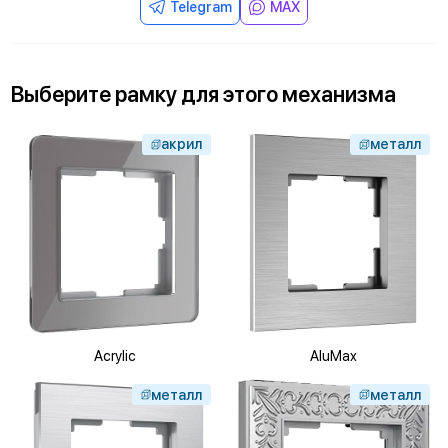
Telegram
MAX
Выберите
рамку
для
этого механизма
акрил
металл
Acrylic
AluMax
металл
металл