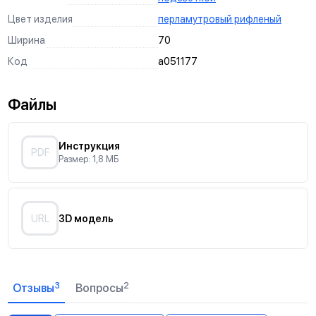
Цвет изделия
перламутровый рифленый
Простота монтажа
Ширина
70
Установите подрозетник
Код
a051177
Закрепите механизм в подрозетнике
Установите рамку на защелки механизма
Файлы
Вставьте клавишу в механизм
Отверстия для монтажа винтами к стене
Инструкция
PDF
Размер: 1,8 МБ
Анкерное крепление
Отверстия для монтажа на подрозетник
URL
3D модель
3
2
Отзывы
Вопросы