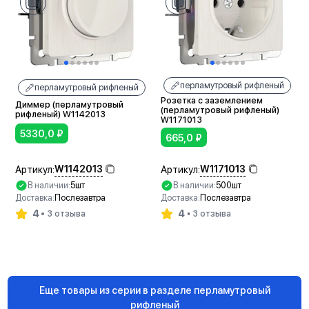
перламутровый рифленый
перламутровый рифленый
Розетка с заземлением
Диммер (перламутровый
(перламутровый рифленый)
рифленый) W1142013
W1171013
5330,0
₽
665,0
₽
W1142013
W1171013
Артикул:
Артикул:
В наличии:
5шт
В наличии:
500шт
Доставка:
Послезавтра
Доставка:
Послезавтра
4
4
3 отзыва
3 отзыва
В корзину
В корзину
Еще товары из серии в разделе перламутровый
рифленый