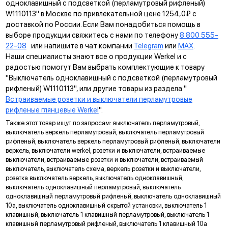
одноклавишный с подсветкой (перламутровый рифленый)
W1110113" в Москве по привлекательной цене 1254,0₽ с
доставкой по России. Если Вам понадобиться помощь в
выборе продукции свяжитесь с нами по телефону
8 800 555-
22-08
или напишите в чат компании
Telegram
или
MAX
.
Наши специалисты знают все о продукции Werkel и с
радостью помогут Вам выбрать комплектующие к товару
"Выключатель одноклавишный с подсветкой (перламутровый
рифленый) W1110113", или другие товары из раздела "
Встраиваемые розетки и выключатели перламутровые
рифленые глянцевые Werkel
".
Также этот товар ищут по запросам: выключатель перламутровый,
Дополнительная защита
выключатель веркель перламутровый, выключатель перламутровый
исключает прямой контакт с токопроводящими элементами
рифленый, выключатель веркель перламутровый рифленый, выключатели
(только в розетках IP20)
веркель, выключатели werkel, розетки и выключатели, встраиваемые
Гальванизация контактов
выключатели, встраиваемые розетки и выключатели, встраиваемый
придает эстетичный внешний вид и защищает от коррозии
выключатель, выключатель схема, веркель розетки и выключатели,
Долговечный LED индикатор
розетка выключатель веркель, выключатель одноклавишный,
выключатель одноклавишный перламутровый, выключатель
гарантирует отсутствие мерцания ламп
одноклавишный перламутровый рифленый, выключатель одноклавишный
Матовый рассеиватель
10а, выключатель одноклавишный скрытой установки, выключатель 1
обеспечивает равномерное свечение светодиодов в
клавишный, выключатель 1 клавишный перламутровый, выключатель 1
индикаторе
клавишный перламутровый рифленый, выключатель 1 клавишный 10а