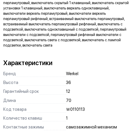
Пазы для тонкой регулировки механизмов в
перламутровый, выключатель скрытый 1 клавишный, выключатель скрытой
подрозетнике
установки 1 клавишный, выключатель веркель одноклавишный,
ускоряют процесс монтажа в многопостовые рамки
выключатели веркель перламутровый, выключатели веркель
перламутровый рифленый, встраиваемый выключатель перламутровый,
3 способа монтажа
встраиваемый выключатель перламутровый рифленый, выключатель с
винтами к подрозетнику
подсветкой, выключатель одноклавишный с подсветкой, перламутровый
винтами к стене
выключатели с подсветкой, перламутровый рифленый выключатели с
анкерный механизм
подсветкой, выключатель света с подсветкой, выключатель с лампой
подсветки, включатель света
Запас надежности
заложенный при проектировании, обеспечивает стабильную
работу механизмов при скачках напряжения
Характеристики
Широкий температурный диапазон
от –40° до +80° С
Бренд
Werkel
Посеребрённые контактные площадки
Высота
36
(90% Ag, 10% Ni) предотвращают выгорание контактов
выключателей
Гарантийный срок
12
Схема подключения
Длина
70
нанесена на оборотной стороне механизма выключателя
Код товара
Ｗ011011З
Подпружиненный контакт
на токопроводящих элементах надежно фиксирует вилку
Количество клавиш
1
электроприборов и обеспечивает более долгий срок службы
Клипсы Easy Click
Контактные зажимы
самозажимной механизм