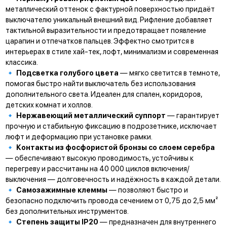
металлический оттенок с фактурной поверхностью придаёт
выключателю уникальный внешний вид. Рифление добавляет
тактильной выразительности и предотвращает появление
царапин и отпечатков пальцев. Эффектно смотрится в
интерьерах в стиле хай-тек, лофт, минимализм и современная
классика.
🔹
Подсветка голубого цвета
— мягко светится в темноте,
помогая быстро найти выключатель без использования
дополнительного света. Идеален для спален, коридоров,
детских комнат и холлов.
🔹
Нержавеющий металлический суппорт
— гарантирует
прочную и стабильную фиксацию в подрозетнике, исключает
люфт и деформацию при установке рамки.
🔹
Контакты из фосфористой бронзы со слоем серебра
— обеспечивают высокую проводимость, устойчивы к
перегреву и рассчитаны на 40 000 циклов включения/
выключения — долговечность и надёжность в каждой детали.
🔹
Самозажимные клеммы
— позволяют быстро и
безопасно подключить провода сечением от 0,75 до 2,5 мм²
без дополнительных инструментов.
🔹
Степень защиты IP20
— предназначен для внутреннего