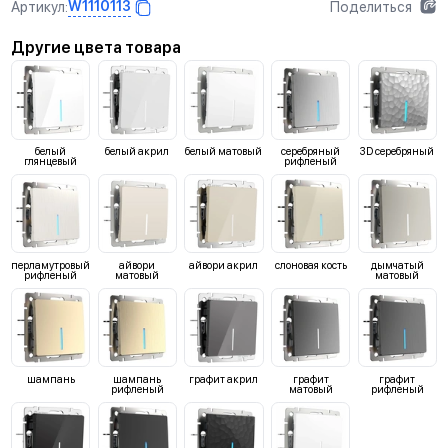
W1110113
Артикул:
Поделиться
Другие цвета товара
белый
белый акрил
белый матовый
серебряный
3D серебряный
глянцевый
рифленый
перламутровый
айвори
айвори акрил
слоновая кость
дымчатый
рифленый
матовый
матовый
шампань
шампань
графит акрил
графит
графит
рифленый
матовый
рифленый