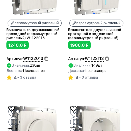
перламутровый рифленый
перламутровый рифленый
Выключатель двухклавишный
Выключатель двухклавишный
проходной (перламутровый
проходной с подсветкой
рифленый) W1122013
(перламутровый рифленый)
W1122113
1240,0
₽
1900,0
₽
W1122013
W1122113
Артикул:
Артикул:
В наличии:
236шт
В наличии:
149шт
Доставка:
Послезавтра
Доставка:
Послезавтра
4
4
3 отзыва
3 отзыва
В корзину
В корзину