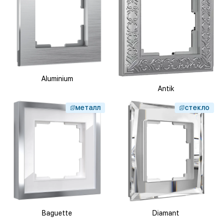
Aluminium
Antik
металл
стекло
Baguette
Diamant