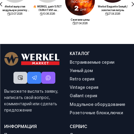
Werkel выпустил
🔥 WERKEL даёт 5 ЛЕТ
Werkel Baguette Белый /
Эк
модульную розетку
ГАРАНТИИ на
золотистая латунь
для напольных лючков
23.07.2026
сенсорные
10.06.2026
27.04.2026
выключатели! Теперь
Сжигаем цены
вы точно спокойны
27.04.2026
КАТАЛОГ
Встраиваемые серии
Умный дом
Retro серия
Vintage серия
Вы можете выслать заявку,
Gallant серия
написать свой вопрос,
комментарий или сделать
Модульное оборудование
предложение
Розеточные блоки,лючки
ИНФОРМАЦИЯ
СЕРВИС