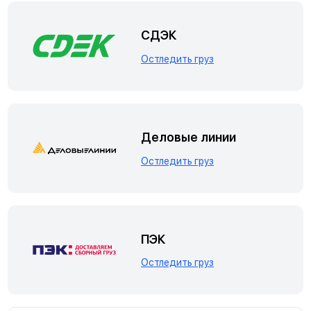
СДЭК
Остледить груз
Деловые линии
Остледить груз
ПЭК
Остледить груз