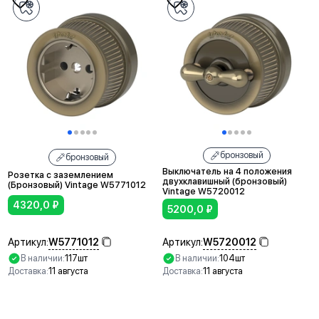
бронзовый
бронзовый
Выключатель на 4 положения
Розетка с заземлением
двухклавишный (бронзовый)
(Бронзовый) Vintage W5771012
Vintage W5720012
4320,0
₽
5200,0
₽
W5771012
W5720012
Артикул:
Артикул:
В наличии:
117шт
В наличии:
104шт
Доставка:
11 августа
Доставка:
11 августа
В корзину
В корзину