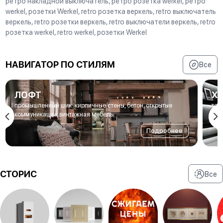
ретро накладной выключатель, ретро розетка werkel, ретро
werkel, розетки Werkel, retro розетка веркель, retro выключатель
веркель, retro розетки веркель, retro выключатели веркель, retro
розетка werkel, retro werkel, розетки Werkel
НАВИГАТОР ПО СТИЛЯМ
Все
ЛОФТ
Х
промышленный шик: кирпичные стены, бетон, открытые
тех
коммуникации, винтажная мебель
нео
Подробнее
СТОРИС
Все