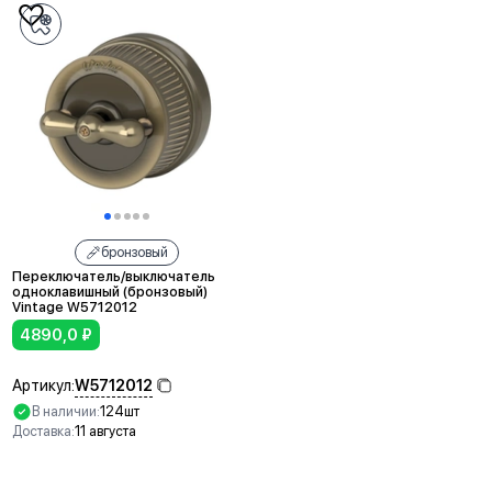
бронзовый
Переключатель/выключатель
одноклавишный (бронзовый)
Vintage W5712012
4890,0
₽
W5712012
Артикул:
В наличии:
124шт
Доставка:
11 августа
В корзину