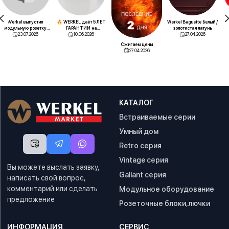
Werkel выпустил
🔥 WERKEL даёт 5 ЛЕТ
Werkel Baguette Белый /
Эк
модульную розетку
ГАРАНТИИ на
золотистая латунь
для напольных лючков
23.07.2026
сенсорные
10.06.2026
27.04.2026
выключатели! Теперь
Сжигаем цены
вы точно спокойны
27.04.2026
КАТАЛОГ
Встраиваемые серии
Умный дом
Retro серия
Vintage серия
Вы можете выслать заявку,
Gallant серия
написать свой вопрос,
комментарий или сделать
Модульное оборудование
предложение
Розеточные блоки,лючки
ИНФОРМАЦИЯ
СЕРВИС