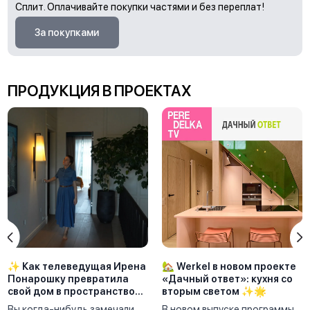
Сплит. Оплачивайте покупки частями и без переплат!
За покупками
ПРОДУКЦИЯ В ПРОЕКТАХ
✨ Как телеведущая Ирена
🏡 Werkel в новом проекте
Понарошку превратила
«Дачный ответ»: кухня со
свой дом в пространство
вторым светом ✨🌟
мечты с помощью Werkel
Вы когда-нибудь замечали,
В новом выпуске программы