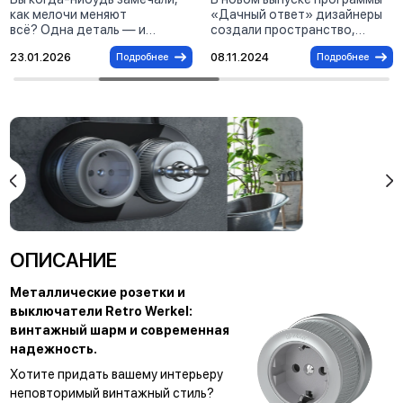
как мелочи меняют
«Дачный ответ» дизайнеры
всё? Одна деталь — и
создали пространство,
интерьер заиграет по-
пропитанное любовью —
23.01.2026
08.11.2024
Подробнее
Подробнее
новому. Именно так
любовью героев друг к другу
случилось с Иреной
и их новому дому. Задача
Понарошку — известной
заключалась в том, чтобы на
российской телеведущей,
небольшой площади
журналисткой и блогером,
разместить кухню, гостиную
которая уже два года живёт
и прихожую, сохранив
в доме своей мечты.
комфорт и
функциональность. Результат
превзошел все ожидания:
интерьер стал воплощением
продуманной эргономики и
стильного дизайна .
ОПИСАНИЕ
Металлические розетки и
выключатели Retro Werkel:
винтажный шарм и современная
надежность.
Хотите придать вашему интерьеру
неповторимый винтажный стиль?