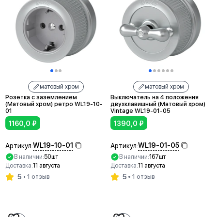
матовый хром
матовый хром
Розетка с заземлением
Выключатель на 4 положения
(Матовый хром) ретро WL19-10-
двухклавишный (Матовый хром)
01
Vintage WL19-01-05
1160,0
₽
1390,0
₽
WL19-10-01
WL19-01-05
Артикул:
Артикул:
В наличии:
50шт
В наличии:
167шт
Доставка:
11 августа
Доставка:
11 августа
5
5
1 отзыв
1 отзыв
В корзину
В корзину