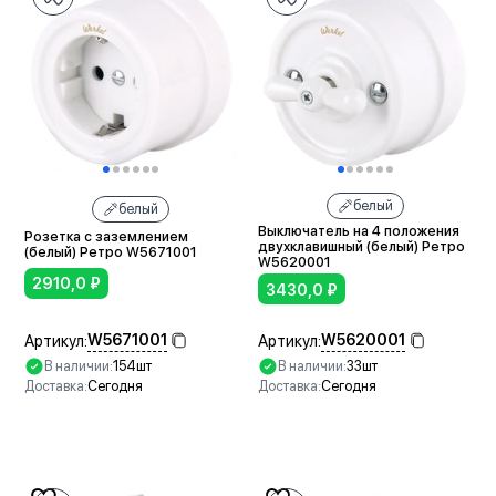
белый
белый
Выключатель на 4 положения
Розетка с заземлением
двухклавишный (белый) Ретро
(белый) Ретро W5671001
W5620001
2910,0
₽
3430,0
₽
W5671001
W5620001
Артикул:
Артикул:
В наличии:
154шт
В наличии:
33шт
Доставка:
Сегодня
Доставка:
Сегодня
В корзину
В корзину