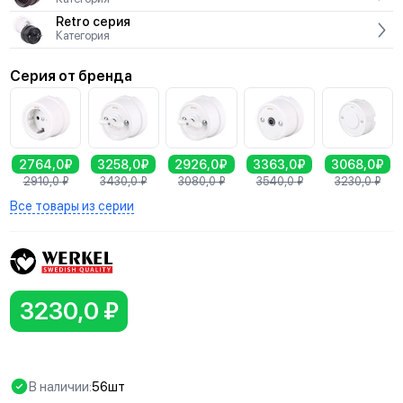
Retro серия
Категория
Серия от бренда
2764,0₽
3258,0₽
2926,0₽
3363,0₽
3068,0₽
2910,0
₽
3430,0
₽
3080,0
₽
3540,0
₽
3230,0
₽
Все товары из серии
3230,0 ₽
В наличии:
56шт