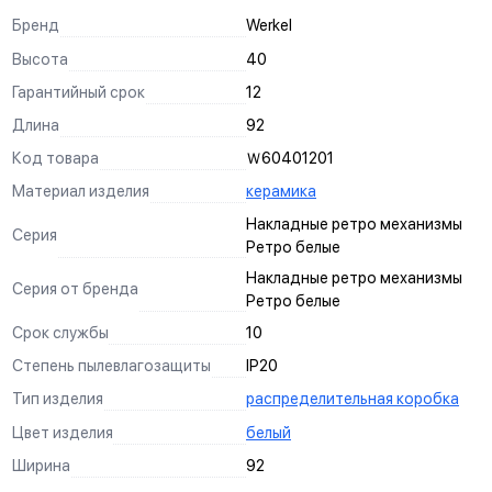
индикаторе
Бренд
Werkel
Пазы для тонкой регулировки механизмов в
подрозетнике
Высота
40
ускоряют процесс монтажа в многопостовые рамки
Гарантийный срок
12
3 способа монтажа
Длина
92
винтами к подрозетнику
винтами к стене
Код товара
Ｗ60401201
анкерный механизм
Материал изделия
керамика
Запас надежности
Накладные ретро механизмы
заложенный при проектировании, обеспечивает стабильную
Серия
работу механизмов при скачках напряжения
Ретро белые
Широкий температурный диапазон
Накладные ретро механизмы
Серия от бренда
от –40° до +80° С
Ретро белые
Посеребрённые контактные площадки
Срок службы
10
(90% Ag, 10% Ni) предотвращают выгорание контактов
выключателей
Степень пылевлагозащиты
IP20
Схема подключения
Тип изделия
распределительная коробка
нанесена на оборотной стороне механизма выключателя
Цвет изделия
белый
Подпружиненный контакт
на токопроводящих элементах надежно фиксирует вилку
Ширина
92
электроприборов и обеспечивает более долгий срок службы