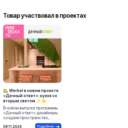
Товар участвовал в проектах
🏡 Werkel в новом проекте
«Дачный ответ»: кухня со
вторым светом ✨🌟
В новом выпуске программы
«Дачный ответ» дизайнеры
создали пространство,
пропитанное любовью —
08.11.2024
Подробнее
любовью героев друг к другу