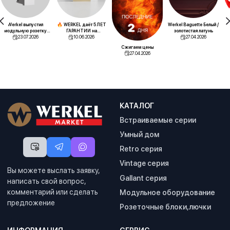
Werkel выпустил
🔥 WERKEL даёт 5 ЛЕТ
Werkel Baguette Белый /
Эк
модульную розетку
ГАРАНТИИ на
золотистая латунь
для напольных лючков
23.07.2026
сенсорные
10.06.2026
27.04.2026
выключатели! Теперь
Сжигаем цены
вы точно спокойны
27.04.2026
КАТАЛОГ
Встраиваемые серии
Умный дом
Retro серия
Vintage серия
Вы можете выслать заявку,
Gallant серия
написать свой вопрос,
комментарий или сделать
Модульное оборудование
предложение
Розеточные блоки,лючки