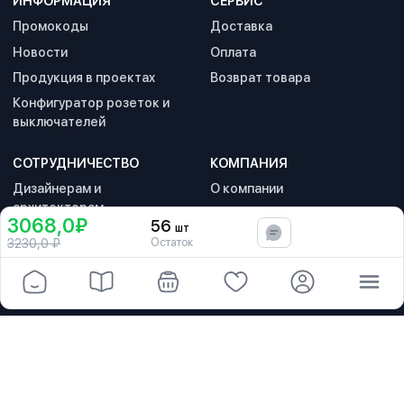
ИНФОРМАЦИЯ
СЕРВИС
Промокоды
Доставка
Новости
Оплата
Продукция в проектах
Возврат товара
Конфигуратор розеток и
выключателей
СОТРУДНИЧЕСТВО
КОМПАНИЯ
Дизайнерам и
О компании
архитекторам
Реквизиты
3068,0₽
56
шт
В корзину
Партнерам и дилерам
Контакты
Остаток
3230,0
₽
Политика
конфиденциальности
© 2026
Werkel.Market™
. Официальный дистрибьютор Werkel.
8 800 555 22 08
zakaz@werkel.market
Информация, представленная на сайте Werkel.Market, защищена авторским