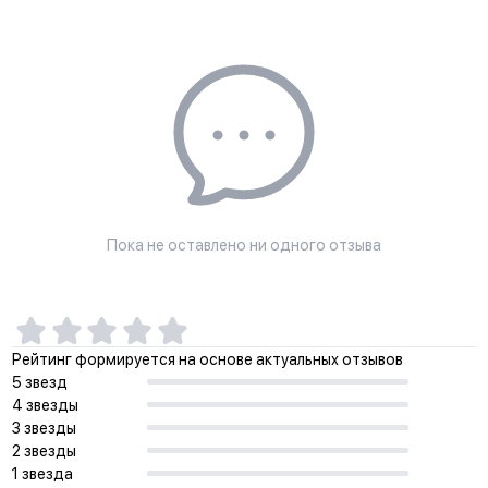
не вызывает нагрева механизма
Простота монтажа
Установите подрозетник
Закрепите механизм в подрозетнике
Установите рамку на защелки механизма
Вставьте клавишу в механизм
Пока не оставлено ни одного отзыва
Отверстия для монтажа винтами к стене
Анкерное крепление
Отверстия для монтажа на подрозетник
Рейтинг формируется на основе актуальных отзывов
5 звезд
4 звезды
3 звезды
2 звезды
1 звезда