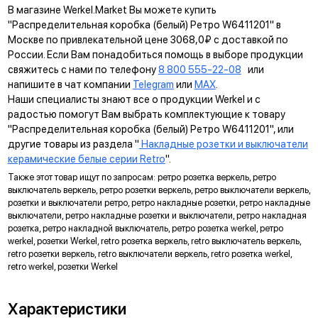
В магазине Werkel.Market Вы можете купить
"Распределительная коробка (белый) Ретро W6411201" в
Москве по привлекательной цене 3068,0₽ с доставкой по
России. Если Вам понадобиться помощь в выборе продукции
свяжитесь с нами по телефону
8 800 555-22-08
или
напишите в чат компании
Telegram
или
MAX
.
Наши специалисты знают все о продукции Werkel и с
радостью помогут Вам выбрать комплектующие к товару
"Распределительная коробка (белый) Ретро W6411201", или
другие товары из раздела "
Накладные розетки и выключатели
керамические белые серии Retro
".
Также этот товар ищут по запросам: ретро розетка веркель, ретро
выключатель веркель, ретро розетки веркель, ретро выключатели веркель,
Дополнительная защита
розетки и выключатели ретро, ретро накладные розетки, ретро накладные
исключает прямой контакт с токопроводящими элементами
выключатели, ретро накладные розетки и выключатели, ретро накладная
(только в розетках IP20)
розетка, ретро накладной выключатель, ретро розетка werkel, ретро
Гальванизация контактов
werkel, розетки Werkel, retro розетка веркель, retro выключатель веркель,
придает эстетичный внешний вид и защищает от коррозии
retro розетки веркель, retro выключатели веркель, retro розетка werkel,
retro werkel, розетки Werkel
Долговечный LED индикатор
гарантирует отсутствие мерцания ламп
Матовый рассеиватель
Характеристики
обеспечивает равномерное свечение светодиодов в