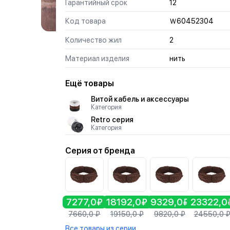
Гарантийный срок
12
Код товара
Ｗ60452З04
Количество жил
2
Материал изделия
нить
Ещё товары
Витой кабель и аксессуары
Категория
Retro серия
Категория
Серия от бренда
7277,0₽
18192,0₽
9329,0₽
23322,0
7660,0
₽
19150,0
₽
9820,0
₽
24550,0
Все товары из серии