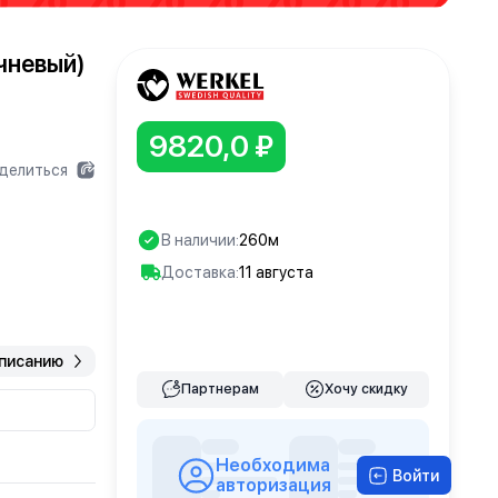
ичневый)
9820,0 ₽
делиться
В наличии:
260м
Доставка:
11 августа
В корзину
описанию
Партнерам
Хочу скидку
Необходима
Войти
авторизация