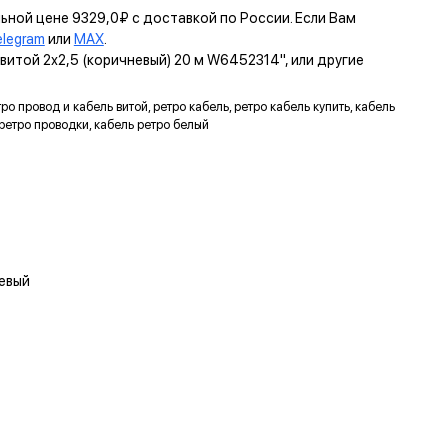
льной цене 9329,0₽ с доставкой по России. Если Вам
elegram
или
MAX
.
итой 2х2,5 (коричневый) 20 м W6452314", или другие
ро провод и кабель витой, ретро кабель, ретро кабель купить, кабель
 ретро проводки, кабель ретро белый
невый