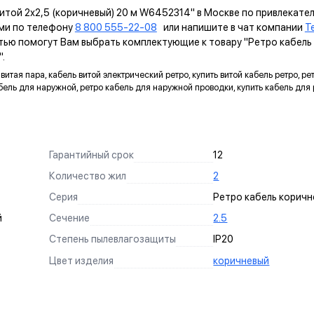
витой 2х2,5 (коричневый) 20 м W6452314" в Москве по привлекате
ми по телефону
8 800 555-22-08
или напишите в чат компании
T
тью помогут Вам выбрать комплектующие к товару "Ретро кабель в
".
витая пара, кабель витой электрический ретро, купить витой кабель ретро, рет
кабель для наружной, ретро кабель для наружной проводки, купить кабель для
Гарантийный срок
12
Количество жил
2
Серия
Ретро кабель корич
й
Сечение
2.5
Степень пылевлагозащиты
IP20
Цвет изделия
коричневый