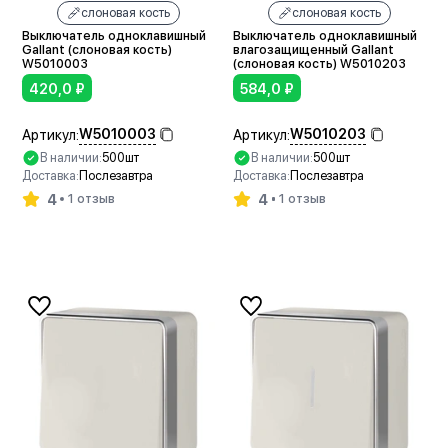
слоновая кость
слоновая кость
Выключатель одноклавишный
Выключатель одноклавишный
Gallant (слоновая кость)
влагозащищенный Gallant
W5010003
(слоновая кость) W5010203
420,0
₽
584,0
₽
W5010003
W5010203
Артикул:
Артикул:
В наличии:
500шт
В наличии:
500шт
Доставка:
Послезавтра
Доставка:
Послезавтра
4
4
1 отзыв
1 отзыв
В корзину
В корзину