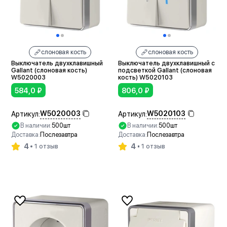
слоновая кость
слоновая кость
Выключатель двухклавишный
Выключатель двухклавишный с
Gallant (слоновая кость)
подсветкой Gallant (слоновая
W5020003
кость) W5020103
584,0
₽
806,0
₽
W5020003
W5020103
Артикул:
Артикул:
В наличии:
500шт
В наличии:
500шт
Доставка:
Послезавтра
Доставка:
Послезавтра
4
4
1 отзыв
1 отзыв
В корзину
В корзину