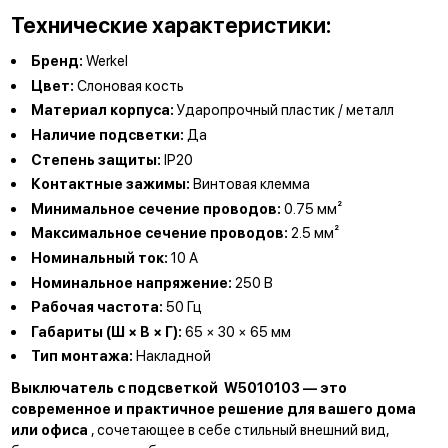
Технические характеристики:
Бренд:
Werkel
Цвет:
Слоновая кость
Материал корпуса:
Ударопрочный пластик / металл
Наличие подсветки:
Да
Степень защиты:
IP20
Контактные зажимы:
Винтовая клемма
Минимальное сечение проводов:
0.75 мм²
Максимальное сечение проводов:
2.5 мм²
Номинальный ток:
10 А
Номинальное напряжение:
250 В
Рабочая частота:
50 Гц
Габариты (Ш × В × Г):
65 × 30 × 65 мм
Тип монтажа:
Накладной
Выключатель с подсветкой W5010103 — это
современное и практичное решение для вашего дома
или офиса
, сочетающее в себе стильный внешний вид,