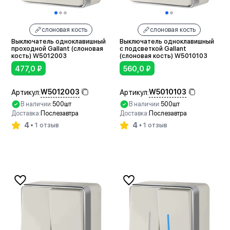
слоновая кость
слоновая кость
Выключатель одноклавишный
Выключатель одноклавишный
проходной Gallant (слоновая
с подсветкой Gallant
кость) W5012003
(слоновая кость) W5010103
477,0
₽
560,0
₽
W5012003
W5010103
Артикул:
Артикул:
В наличии:
500шт
В наличии:
500шт
Доставка:
Послезавтра
Доставка:
Послезавтра
4
4
1 отзыв
1 отзыв
В корзину
В корзину