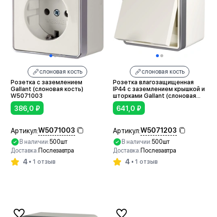
слоновая кость
слоновая кость
Розетка с заземлением
Розетка влагозащищенная
Gallant (слоновая кость)
IP44 с заземлением крышкой и
W5071003
шторками Gallant (слоновая
кость) W5071203
386,0
₽
641,0
₽
W5071003
W5071203
Артикул:
Артикул:
В наличии:
500шт
В наличии:
500шт
Доставка:
Послезавтра
Доставка:
Послезавтра
4
4
1 отзыв
1 отзыв
В корзину
В корзину