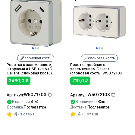
слоновая кость
слоновая кость
Розетка с заземлением,
Розетка двойная с
шторками и USB тип A+C
заземлением Gallant
Gallant (слоновая кость)
(слоновая кость) W5072103
W5071703
3480,0
₽
710,0
₽
W5071703
W5072103
Артикул:
Артикул:
В наличии:
404шт
В наличии:
500шт
Доставка:
Послезавтра
Доставка:
Послезавтра
4
4
1 отзыв
1 отзыв
В корзину
В корзину