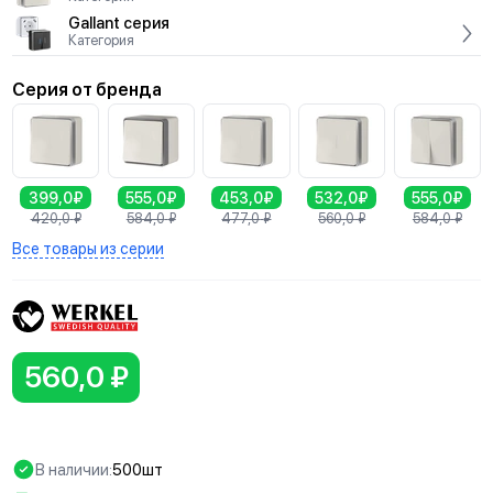
Gallant серия
Категория
Серия от бренда
399,0₽
555,0₽
453,0₽
532,0₽
555,0₽
420,0
₽
584,0
₽
477,0
₽
560,0
₽
584,0
₽
Все товары из серии
560,0 ₽
В наличии:
500шт