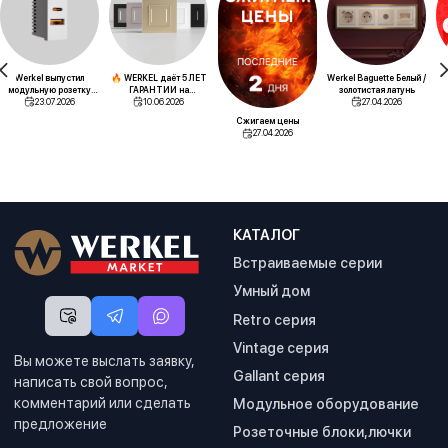
Werkel выпустил
🔥 WERKEL даёт 5 ЛЕТ
Werkel Baguette Белый /
Эк
модульную розетку
ГАРАНТИИ на
золотистая латунь
для напольных лючков
23.07.2026
сенсорные
10.06.2026
27.04.2026
выключатели! Теперь
Сжигаем цены
вы точно спокойны
27.04.2026
КАТАЛОГ
Встраиваемые серии
Умный дом
Retro серия
Vintage серия
Вы можете выслать заявку,
Gallant серия
написать свой вопрос,
комментарий или сделать
Модульное оборудование
предложение
Розеточные блоки,лючки