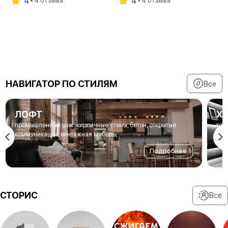
4
4
4 отзыва
4 отзыва
В корзину
В корзину
НАВИГАТОР ПО СТИЛЯМ
Все
ЛОФТ
Х
промышленный шик: кирпичные стены, бетон, открытые
тех
коммуникации, винтажная мебель
нео
Подробнее
СТОРИС
Все