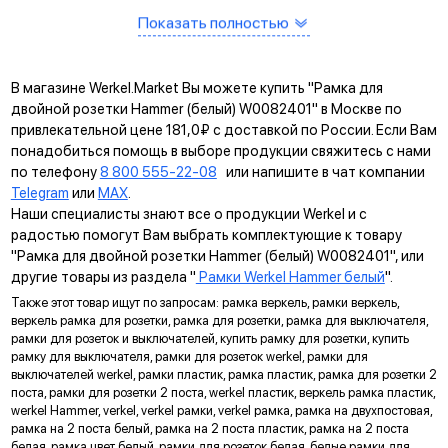
Показать полностью
В магазине Werkel.Market Вы можете купить "Рамка для
двойной розетки Hammer (белый) W0082401" в Москве по
привлекательной цене 181,0₽ с доставкой по России. Если Вам
понадобиться помощь в выборе продукции свяжитесь с нами
по телефону
8 800 555-22-08
или напишите в чат компании
Telegram
или
MAX
.
Наши специалисты знают все о продукции Werkel и с
радостью помогут Вам выбрать комплектующие к товару
"Рамка для двойной розетки Hammer (белый) W0082401", или
другие товары из раздела "
Рамки Werkel Hammer белый
".
Также этот товар ищут по запросам: рамка веркель, рамки веркель,
веркель рамка для розетки, рамка для розетки, рамка для выключателя,
рамки для розеток и выключателей, купить рамку для розетки, купить
Дополнительная защита
рамку для выключателя, рамки для розеток werkel, рамки для
исключает прямой контакт с токопроводящими элементами
выключателей werkel, рамки пластик, рамка пластик, рамка для розетки 2
(только в розетках IP20)
поста, рамки для розетки 2 поста, werkel пластик, веркель рамка пластик,
Гальванизация контактов
werkel Hammer, verkel, verkel рамки, verkel рамка, рамка на двухпостовая,
придает эстетичный внешний вид и защищает от коррозии
рамка на 2 поста белый, рамка на 2 поста пластик, рамка на 2 поста
белая, рамка цвет белый, рамки для розеток белая, белые рамки для