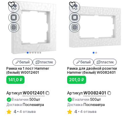
белый
пластик
белый
пластик
Рамка на 1 пост Hammer
Рамка для двойной розетки
(белый) W0012401
Hammer (белый) W0082401
141,0
₽
201,0
₽
W0012401
W0082401
Артикул:
Артикул:
В наличии:
500шт
В наличии:
500шт
Доставка:
Послезавтра
Доставка:
Послезавтра
4
4
4 отзыва
4 отзыва
В корзину
В корзину