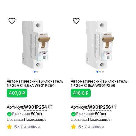
В корзину
В корзину
Автоматический выключатель
Автоматический выключатель
1P 25A C 4,5kА W901P254
1P 25A C 6кА W901P256
407,0
₽
416,0
₽
W901P254
W901P256
Артикул:
Артикул:
В наличии:
500шт
В наличии:
500шт
Доставка:
Послезавтра
Доставка:
Послезавтра
5
5
7 отзывов
7 отзывов