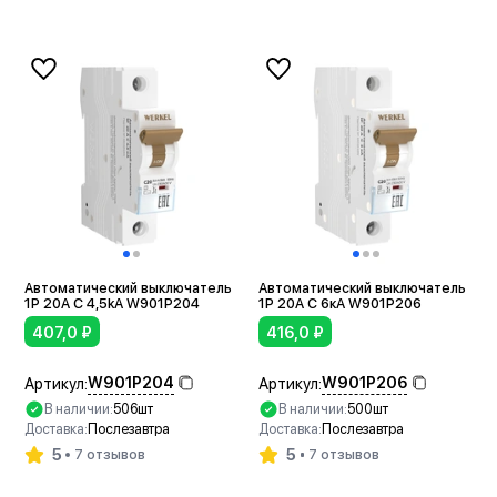
Автоматический выключатель
Автоматический выключатель
1P 20A C 4,5kА W901P204
1P 20A C 6кА W901P206
407,0
₽
416,0
₽
W901P204
W901P206
Артикул:
Артикул:
В наличии:
506шт
В наличии:
500шт
Доставка:
Послезавтра
Доставка:
Послезавтра
5
5
7 отзывов
7 отзывов