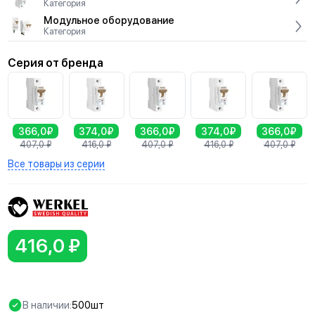
Категория
Модульное оборудование
Категория
Серия от бренда
366,0₽
374,0₽
366,0₽
374,0₽
366,0₽
407,0
₽
416,0
₽
407,0
₽
416,0
₽
407,0
₽
Все товары из серии
416,0 ₽
В наличии:
500шт