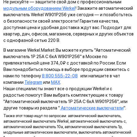
Не рискуйте — защитите свой дом с профессиональным
модульным оборудованием Werkel
! Закажите автоматический
выключатель Werkel W901P256 уже сегодня — и позаботьтесь
о безопасности своей электросети! Гарантия качества,
доступная цена и удобная доставка ждут вас. Подходит для:
квартир, дач, офисов, магазинов, серверных и других объектов
с однофазной сетью 220 В.
В магазине Werkel.Market Вы можете купить "Автоматический
выключатель 1P 25A C 6кА W901P256" в Москве по
привлекательной цене 374,0₽ с доставкой по России. Если
Вам понадобиться помощь в выборе продукции свяжитесь с
нами по телефону
8 800 555-22-08
или напишите в чат
компании
Telegram
или
MAX
.
Наши специалисты знают все о продукции Werkel и с
радостью помогут Вам выбрать комплектующие к товару
"Автоматический выключатель 1P 25A C 6кА W901P256", или
другие товары из раздела "
Автоматические выключатели
".
Также этот товар ищут по запросам: автоматический выключатель,
автоматический выключатель Werkel, автоматический выключатель c,
автоматический выключатель 10а, автоматический выключатель 1p,
модульные автоматические выключатели, выключатель автоматический