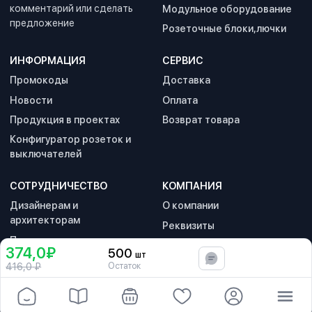
комментарий или сделать
Модульное оборудование
предложение
Розеточные блоки,лючки
ИНФОРМАЦИЯ
СЕРВИС
Промокоды
Доставка
Новости
Оплата
Продукция в проектах
Возврат товара
Конфигуратор розеток и
выключателей
СОТРУДНИЧЕСТВО
КОМПАНИЯ
Дизайнерам и
О компании
архитекторам
Реквизиты
Партнерам и дилерам
Контакты
374,0₽
500
шт
В корзину
Политика
Остаток
416,0
₽
конфиденциальности