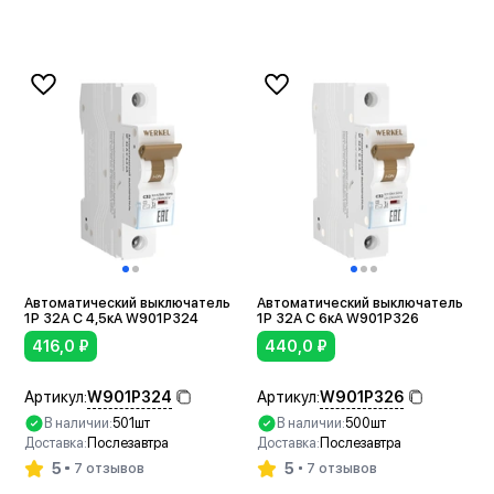
В корзину
В корзину
Автоматический выключатель
Автоматический выключатель
1P 32A C 4,5кА W901P324
1P 32A C 6кА W901P326
416,0
₽
440,0
₽
W901P324
W901P326
Артикул:
Артикул:
В наличии:
501шт
В наличии:
500шт
Доставка:
Послезавтра
Доставка:
Послезавтра
5
5
7 отзывов
7 отзывов