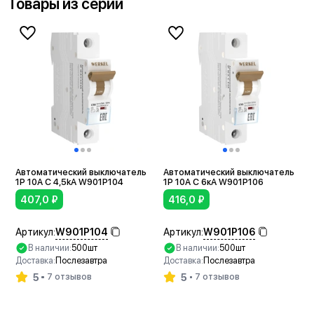
Товары из серии
Автоматический выключатель
Автоматический выключатель
1P 10A C 4,5kА W901P104
1P 10A C 6кА W901P106
407,0
₽
416,0
₽
W901P104
W901P106
Артикул:
Артикул:
В наличии:
500шт
В наличии:
500шт
Доставка:
Послезавтра
Доставка:
Послезавтра
5
5
7 отзывов
7 отзывов
В корзину
В корзину