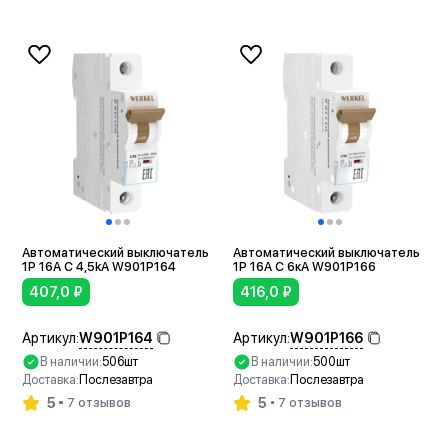
Автоматический выключатель
Автоматический выключатель
1P 16A C 4,5kА W901P164
1P 16A C 6кА W901P166
407,0
₽
416,0
₽
W901P164
W901P166
Артикул:
Артикул:
В наличии:
506шт
В наличии:
500шт
Доставка:
Послезавтра
Доставка:
Послезавтра
5
5
7 отзывов
7 отзывов
В корзину
В корзину