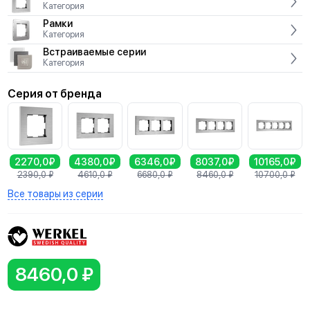
Категория
Рамки
Категория
Встраиваемые серии
Категория
Серия от бренда
2270,0₽
4380,0₽
6346,0₽
8037,0₽
10165,0₽
2390,0
₽
4610,0
₽
6680,0
₽
8460,0
₽
10700,0
₽
Все товары из серии
8460,0 ₽