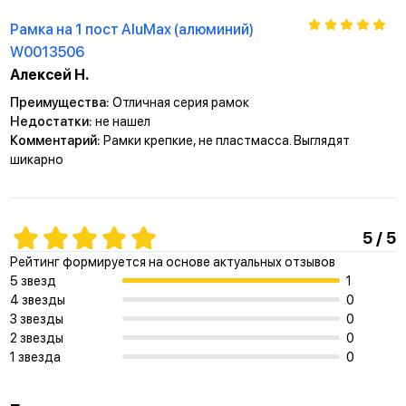
(94% Cu, 6% Sn), которая имеет высокую токопроводимость и
не вызывает нагрева механизма
Рамка на 1 пост AluMax (алюминий)
W0013506
Простота монтажа
Алексей Н.
Преимущества:
Отличная серия рамок
Установите подрозетник
Недостатки:
не нашел
Закрепите механизм в подрозетнике
Комментарий:
Рамки крепкие, не пластмасса. Выглядят
шикарно
Установите рамку на защелки механизма
Вставьте клавишу в механизм
Отверстия для монтажа винтами к стене
5 / 5
Анкерное крепление
Рейтинг формируется на основе актуальных отзывов
Отверстия для монтажа на подрозетник
5 звезд
1
4 звезды
0
3 звезды
0
2 звезды
0
1 звезда
0