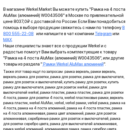
В магазине Werkel.Market Вы можете купить "Рамка на 4 поста
AluMax (алюминий) W0043506" в Москве по привлекательной
цене 8037,0₽ с доставкой по России. Если Вам понадобиться
помощь в выборе продукции свяжитесь с нами по телефону
8
800 555-22-08
или напишите в чат компании
Telegram
или
MAX
.
Наши специалисты знают все о продукции Werkel и с
радостью помогут Вам выбрать комплектующие к товару
"Рамка на 4 поста AluMax (алюминий) W0043506", или другие
товары из раздела "
Рамки Werkel AluMax алюминий
".
Также этот товар ищут по запросам: рамка веркель, рамки веркель,
веркель рамка для розетки, рамка для розетки, рамка для выключателя,
рамки для розеток и выключателей, купить рамку для розетки, купить
Дополнительная защита
рамку для выключателя, рамки для розеток werkel, рамки для
исключает прямой контакт с токопроводящими элементами
выключателей werkel, рамки пластик, рамка пластик, рамка для розетки
(только в розетках IP20)
4 поста, рамки для розетки 4 поста, werkel пластиковые рамки, веркель
Гальванизация контактов
рамка пластик, werkel AluMax, verkel, verkel рамки, verkel рамка, рамка на
придает эстетичный внешний вид и защищает от коррозии
4 поста, рамка на 4 поста алюминий, рамка на 4 поста пластик, рамка
на 4 поста алюминиевая, рамка цвет алюминий, рамки для розеток
Долговечный LED индикатор
алюминиевая, серебряные рамки для розеток и выключателей, рамка
гарантирует отсутствие мерцания ламп
для розетки серебро цвета, рамка для выключателей алюминиевая,
Матовый рассеиватель
рамка werkel алюминий, алюминиевая рамка, рамка серебро цвета,