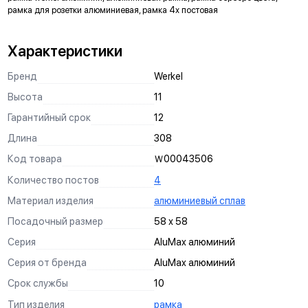
рамка для розетки алюминиевая, рамка 4х постовая
обеспечивает равномерное свечение светодиодов в
индикаторе
Пазы для тонкой регулировки механизмов в
подрозетнике
Характеристики
ускоряют процесс монтажа в многопостовые рамки
Бренд
Werkel
3 способа монтажа
винтами к подрозетнику
Высота
11
винтами к стене
Гарантийный срок
12
анкерный механизм
Длина
308
Запас надежности
заложенный при проектировании, обеспечивает стабильную
Код товара
Ｗ0004З506
работу механизмов при скачках напряжения
Количество постов
4
Широкий температурный диапазон
от –40° до +80° С
Материал изделия
алюминиевый сплав
Посеребрённые контактные площадки
Посадочный размер
58 х 58
(90% Ag, 10% Ni) предотвращают выгорание контактов
выключателей
Серия
AluMax алюминий
Схема подключения
Серия от бренда
AluMax алюминий
нанесена на оборотной стороне механизма выключателя
Срок службы
10
Подпружиненный контакт
на токопроводящих элементах надежно фиксирует вилку
Тип изделия
рамка