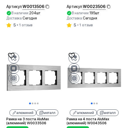
W0013506
W0023506
Артикул:
Артикул:
В наличии:
204шт
В наличии:
195шт
Доставка:
Сегодня
Доставка:
Сегодня
5
5
1 отзыв
1 отзыв
В корзину
В корзину
алюминий
металл
алюминий
металл
Рамка на 3 поста AluMax
Рамка на 4 поста AluMax
(алюминий) W0033506
(алюминий) W0043506