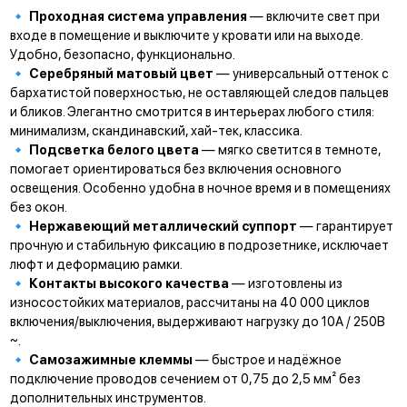
🔹
Проходная система управления
— включите свет при
входе в помещение и выключите у кровати или на выходе.
Удобно, безопасно, функционально.
🔹
Серебряный матовый цвет
— универсальный оттенок с
бархатистой поверхностью, не оставляющей следов пальцев
и бликов. Элегантно смотрится в интерьерах любого стиля:
минимализм, скандинавский, хай-тек, классика.
🔹
Подсветка белого цвета
— мягко светится в темноте,
помогает ориентироваться без включения основного
освещения. Особенно удобна в ночное время и в помещениях
без окон.
🔹
Нержавеющий металлический суппорт
— гарантирует
прочную и стабильную фиксацию в подрозетнике, исключает
люфт и деформацию рамки.
🔹
Контакты высокого качества
— изготовлены из
износостойких материалов, рассчитаны на
40 000 циклов
включения/выключения
, выдерживают нагрузку до
10А / 250В
~.
🔹
Самозажимные клеммы
— быстрое и надёжное
подключение проводов сечением
от 0,75 до 2,5 мм²
без
дополнительных инструментов.