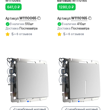
W1110065
матовый) W1110165
641,0
₽
1280,0
₽
W1110065
W1110165
Артикул:
Артикул:
В наличии:
510шт
В наличии:
410шт
Доставка:
Послезавтра
Доставка:
Послезавтра
5
5
6 отзывов
6 отзывов
В корзину
В корзину
серебряный матовый
серебряный матовый