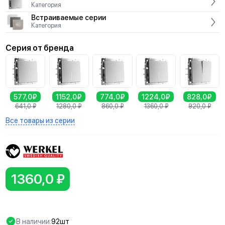
Категория
Встраиваемые серии
Категория
Серия от бренда
577,0₽
1152,0₽
774,0₽
1224,0₽
828,0₽
641,0
₽
1280,0
₽
860,0
₽
1360,0
₽
920,0
₽
Все товары из серии
1360,0 ₽
В наличии:
92шт