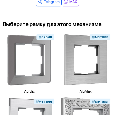
Telegram
MAX
Выберите
рамку
для
этого механизма
акрил
металл
Acrylic
AluMax
металл
металл