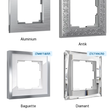
Aluminium
Antik
металл
стекло
Baguette
Diamant