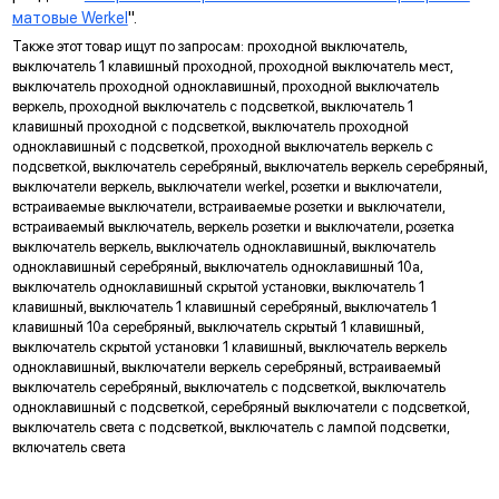
матовые Werkel
".
Дополнительная защита
Также этот товар ищут по запросам: проходной выключатель,
исключает прямой контакт с токопроводящими элементами
(только в розетках IP20)
выключатель 1 клавишный проходной, проходной выключатель мест,
выключатель проходной одноклавишный, проходной выключатель
Гальванизация контактов
веркель, проходной выключатель с подсветкой, выключатель 1
придает эстетичный внешний вид и защищает от коррозии
клавишный проходной с подсветкой, выключатель проходной
Долговечный LED индикатор
одноклавишный с подсветкой, проходной выключатель веркель с
гарантирует отсутствие мерцания ламп
подсветкой, выключатель серебряный, выключатель веркель серебряный,
выключатели веркель, выключатели werkel, розетки и выключатели,
Матовый рассеиватель
встраиваемые выключатели, встраиваемые розетки и выключатели,
обеспечивает равномерное свечение светодиодов в
встраиваемый выключатель, веркель розетки и выключатели, розетка
индикаторе
выключатель веркель, выключатель одноклавишный, выключатель
Пазы для тонкой регулировки механизмов в
одноклавишный серебряный, выключатель одноклавишный 10а,
подрозетнике
выключатель одноклавишный скрытой установки, выключатель 1
ускоряют процесс монтажа в многопостовые рамки
клавишный, выключатель 1 клавишный серебряный, выключатель 1
3 способа монтажа
клавишный 10а серебряный, выключатель скрытый 1 клавишный,
выключатель скрытой установки 1 клавишный, выключатель веркель
винтами к подрозетнику
одноклавишный, выключатели веркель серебряный, встраиваемый
винтами к стене
выключатель серебряный, выключатель с подсветкой, выключатель
анкерный механизм
одноклавишный с подсветкой, серебряный выключатели с подсветкой,
выключатель света с подсветкой, выключатель с лампой подсветки,
Запас надежности
включатель света
заложенный при проектировании, обеспечивает стабильную
работу механизмов при скачках напряжения
Широкий температурный диапазон