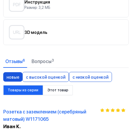
Инструкция
Анкерное крепление
PDF
Размер: 3,2 МБ
Отверстия для монтажа на подрозетник
URL
3D модель
6
3
Отзывы
Вопросы
новые
с высокой оценкой
с низкой оценкой
Товары из серии
Этот товар
Розетка с заземлением (серебряный
матовый) W1171065
Иван К.