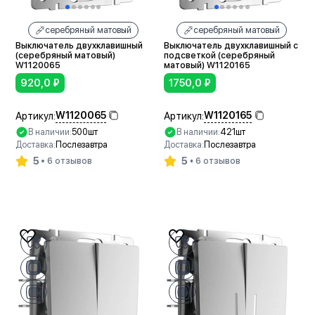
серебряный матовый
серебряный матовый
Выключатель двухклавишный
Выключатель двухклавишный с
(серебряный матовый)
подсветкой (серебряный
W1120065
матовый) W1120165
920,0
₽
1750,0
₽
W1120065
W1120165
Артикул:
Артикул:
В наличии:
500шт
В наличии:
421шт
Доставка:
Послезавтра
Доставка:
Послезавтра
5
5
6 отзывов
6 отзывов
В корзину
В корзину