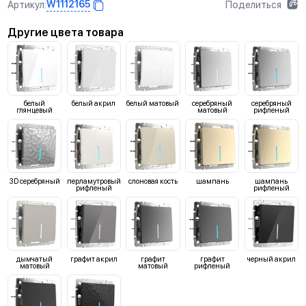
W1112165
Артикул:
Поделиться
Другие цвета товара
белый
белый акрил
белый матовый
серебряный
серебряный
глянцевый
матовый
рифленый
3D серебряный
перламутровый
слоновая кость
шампань
шампань
рифленый
рифленый
дымчатый
графит акрил
графит
графит
черный акрил
матовый
матовый
рифленый