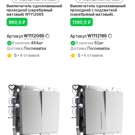
Выключатель одноклавишный
Выключатель одноклавишный
проходной (серебряный
проходной с подсветкой
матовый) W1112065
(серебряный матовый)
W1112165
860,0
₽
1360,0
₽
W1112065
W1112165
Артикул:
Артикул:
В наличии:
484шт
В наличии:
92шт
Доставка:
Послезавтра
Доставка:
Послезавтра
5
5
6 отзывов
6 отзывов
В корзину
В корзину