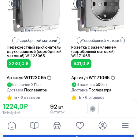
серебряный матовый
серебряный матовый
Перекрестный выключатель
Розетка с заземлением
двухклавишный (серебряный
(серебряный матовый)
матовый) W1123065
W1171065
3230,0
₽
641,0
₽
W1123065
W1171065
Артикул:
Артикул:
В наличии:
211шт
В наличии:
500шт
Доставка:
Послезавтра
Доставка:
Послезавтра
5
5
6 отзывов
6 отзывов
1224,0₽
92
шт
В корзину
В корзину
В корзину
Остаток
1360,0
₽
Еще товары из серии в разделе серебряный