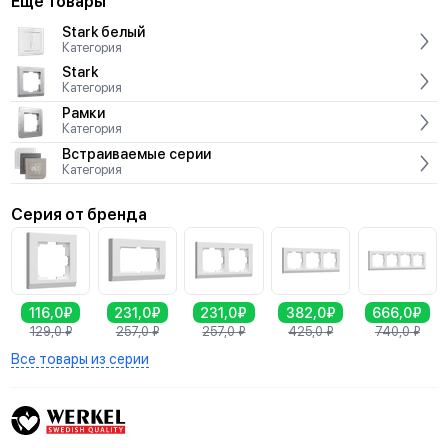
Ещё товары
Stark белый
Категория
Stark
Категория
Рамки
Категория
Встраиваемые серии
Категория
Серия от бренда
116,0₽
231,0₽
231,0₽
382,0₽
666,0₽
129,0
₽
257,0
₽
257,0
₽
425,0
₽
740,0
₽
Все товары из серии