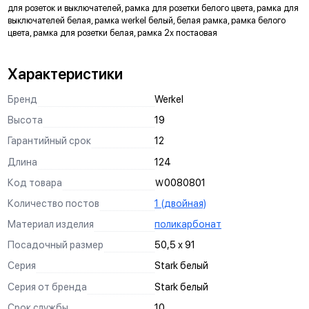
для розеток и выключателей, рамка для розетки белого цвета, рамка для
гарантирует отсутствие мерцания ламп
выключателей белая, рамка werkel белый, белая рамка, рамка белого
Матовый рассеиватель
цвета, рамка для розетки белая, рамка 2х постаовая
обеспечивает равномерное свечение светодиодов в
индикаторе
Характеристики
Пазы для тонкой регулировки механизмов в
подрозетнике
ускоряют процесс монтажа в многопостовые рамки
Бренд
Werkel
3 способа монтажа
Высота
19
винтами к подрозетнику
Гарантийный срок
12
винтами к стене
анкерный механизм
Длина
124
Запас надежности
Код товара
Ｗ0080801
заложенный при проектировании, обеспечивает стабильную
работу механизмов при скачках напряжения
Количество постов
1 (двойная)
Широкий температурный диапазон
Материал изделия
поликарбонат
от –40° до +80° С
Посадочный размер
50,5 х 91
Посеребрённые контактные площадки
(90% Ag, 10% Ni) предотвращают выгорание контактов
Серия
Stark белый
выключателей
Серия от бренда
Stark белый
Схема подключения
нанесена на оборотной стороне механизма выключателя
Срок службы
10