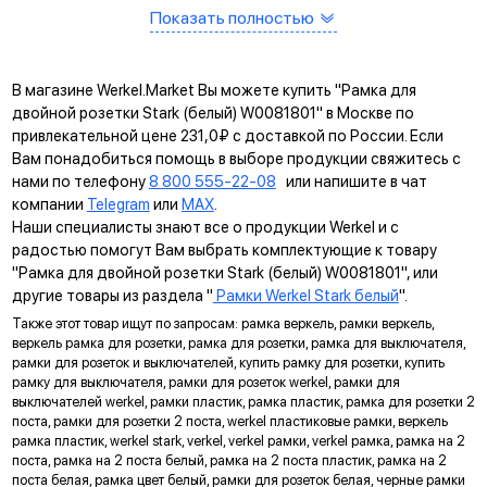
Показать полностью
В магазине Werkel.Market Вы можете купить "Рамка для
двойной розетки Stark (белый) W0081801" в Москве по
привлекательной цене 231,0₽ с доставкой по России. Если
Вам понадобиться помощь в выборе продукции свяжитесь с
нами по телефону
8 800 555-22-08
или напишите в чат
компании
Telegram
или
MAX
.
Наши специалисты знают все о продукции Werkel и с
радостью помогут Вам выбрать комплектующие к товару
"Рамка для двойной розетки Stark (белый) W0081801", или
другие товары из раздела "
Рамки Werkel Stark белый
".
Также этот товар ищут по запросам: рамка веркель, рамки веркель,
веркель рамка для розетки, рамка для розетки, рамка для выключателя,
рамки для розеток и выключателей, купить рамку для розетки, купить
Дополнительная защита
рамку для выключателя, рамки для розеток werkel, рамки для
исключает прямой контакт с токопроводящими элементами
выключателей werkel, рамки пластик, рамка пластик, рамка для розетки 2
(только в розетках IP20)
поста, рамки для розетки 2 поста, werkel пластиковые рамки, веркель
Гальванизация контактов
рамка пластик, werkel stark, verkel, verkel рамки, verkel рамка, рамка на 2
придает эстетичный внешний вид и защищает от коррозии
поста, рамка на 2 поста белый, рамка на 2 поста пластик, рамка на 2
поста белая, рамка цвет белый, рамки для розеток белая, черные рамки
Долговечный LED индикатор