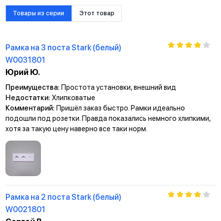
эксплуатации
Токопроводящие элементы розеток из фосфорной
Товары из серии
Этот товар
бронзы
(94% Cu, 6% Sn), которая имеет высокую токопроводимость и
не вызывает нагрева механизма
Рамка на 3 поста Stark (белый)
W0031801
Простота монтажа
Юрий Ю.
Преимущества:
Простота установки, внешний вид
Установите подрозетник
Недостатки:
Хлипковатые
Закрепите механизм в подрозетнике
Комментарий:
Пришёл заказ быстро. Рамки идеально
Установите рамку на защелки механизма
подошли под розетки. Правда показались немного хлипкими,
Вставьте клавишу в механизм
хотя за такую цену наверно все таки норм.
Отверстия для монтажа винтами к стене
Анкерное крепление
Отверстия для монтажа на подрозетник
Рамка на 2 поста Stark (белый)
W0021801