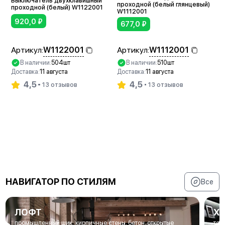
Выключатель двухклавишный
проходной (белый глянцевый)
проходной (белый) W1122001
W1112001
920,0
₽
677,0
₽
W1122001
W1112001
Артикул:
Артикул:
В наличии:
504шт
В наличии:
510шт
Доставка:
11 августа
Доставка:
11 августа
4,5
4,5
13 отзывов
13 отзывов
В корзину
В корзину
НАВИГАТОР ПО СТИЛЯМ
Все
ЛОФТ
Х
промышленный шик: кирпичные стены, бетон, открытые
тех