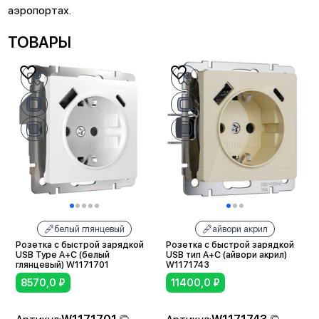
аэропортах.
ТОВАРЫ
белый глянцевый
айвори акрил
Розетка с быстрой зарядкой
Розетка с быстрой зарядкой
USB Type A+С (белый
USB тип A+C (айвори акрил)
глянцевый) W1171701
W1171743
8570,0
₽
11400,0
₽