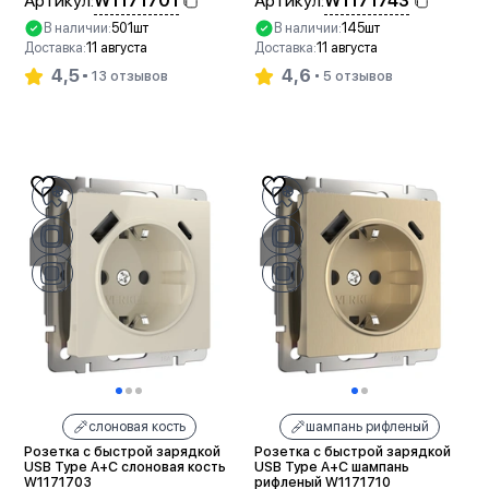
W1171701
W1171743
Артикул:
Артикул:
В наличии:
501шт
В наличии:
145шт
Доставка:
11 августа
Доставка:
11 августа
4,5
4,6
13 отзывов
5 отзывов
В корзину
В корзину
слоновая кость
шампань рифленый
Розетка с быстрой зарядкой
Розетка с быстрой зарядкой
USB Type A+С слоновая кость
USB Type A+С шампань
W1171703
рифленый W1171710