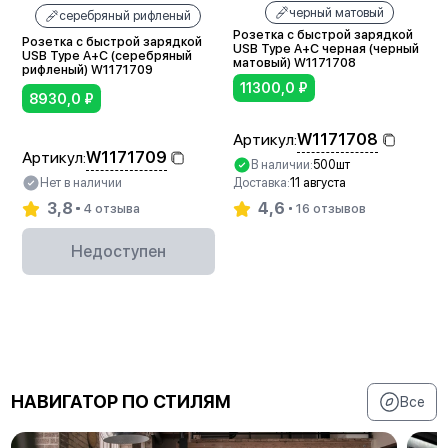
черный матовый
серебряный рифленый
Розетка с быстрой зарядкой
Розетка с быстрой зарядкой
USB Type A+С черная (черный
USB Type A+С (серебряный
матовый) W1171708
рифленый) W1171709
11300,0
₽
8930,0
₽
W1171708
Артикул:
W1171709
Артикул:
В наличии:
500шт
Нет в наличии
Доставка:
11 августа
3,8
4,6
4 отзыва
16 отзывов
Недоступен
В корзину
НАВИГАТОР ПО СТИЛЯМ
Все