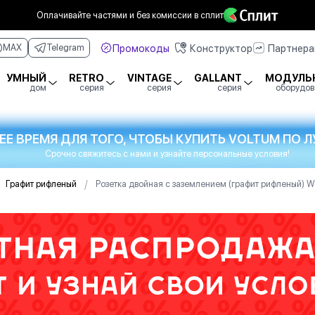
Оплачивайте частями
и без комиссии в сплит
Промокоды
Конструктор
Партнер
MAX
Telegram
УМНЫЙ
RETRO
VINTAGE
GALLANT
МОДУЛЬ
дом
серия
серия
серия
оборудов
ЕЕ ВРЕМЯ ДЛЯ ТОГО, ЧТОБЫ КУПИТЬ VOLTUM ПО
Срочно свяжитесь с нами и узнайте персональные условия!
/
Графит рифленый
Розетка двойная с заземлением (графит рифленый) 