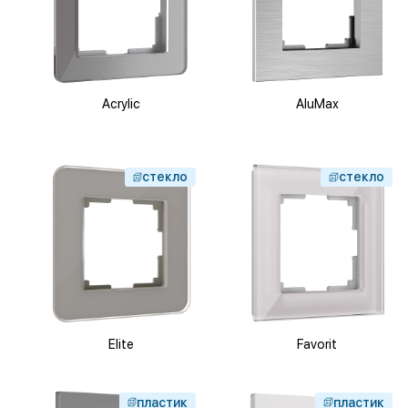
Acrylic
AluMax
стекло
стекло
Elite
Favorit
пластик
пластик