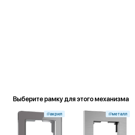
Выберите
рамку
для
этого механизма
акрил
металл