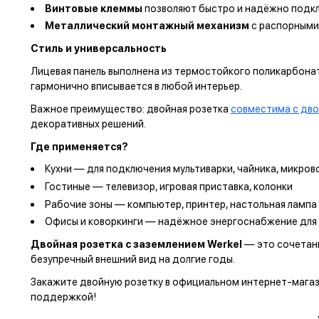
Винтовые клеммы
позволяют быстро и надёжно подкл
Металлический монтажный механизм
с распорными
Стиль и универсальность
Лицевая панель выполнена из термостойкого поликарбоната
гармонично вписывается в любой интерьер.
Важное преимущество: двойная розетка
совместима с дво
декоративных решений.
Где применяется?
Кухни — для подключения мультиварки, чайника, микров
Гостиные — телевизор, игровая приставка, колонки
Рабочие зоны — компьютер, принтер, настольная лампа
Офисы и коворкинги — надёжное энергоснабжение для
Двойная розетка с заземлением Werkel
— это сочетани
безупречный внешний вид на долгие годы.
Закажите двойную розетку в официальном интернет-мага
поддержкой!