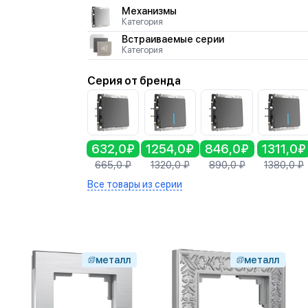
Механизмы
Категория
Встраиваемые серии
Категория
Серия от бренда
632,0₽
1254,0₽
846,0₽
1311,0₽
665,0
₽
1320,0
₽
890,0
₽
1380,0
₽
Все товары из серии
металл
металл