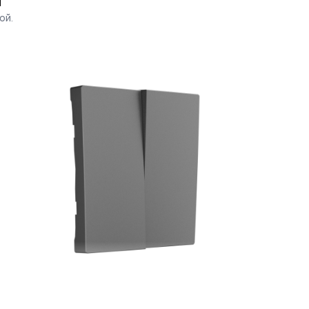
й
ой.