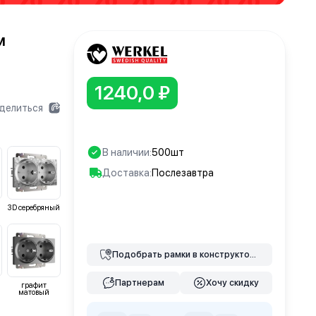
м
1240,0 ₽
делиться
В наличии:
500шт
Доставка:
Послезавтра
3D серебряный
В корзину
Подобрать
рамки
в конструкторе
Партнерам
Хочу скидку
графит
матовый