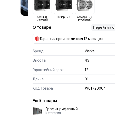
черный
3D черный
серебряный
матовый
рифленый
О товаре
Перейти к 
Гарантия производителя 12 месяцев
Бренд
Werkel
Высота
43
Гарантийный срок
12
Длина
91
Код товара
Ｗ01720004
Ещё товары
Графит рифленый
Категория