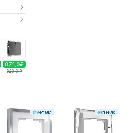
874,0₽
920,0
₽
металл
стекло