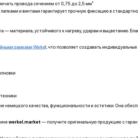
ючать провода сечением от 0,75 до 2,5 мм²
 лапками и винтами гарантирует прочную фиксацию в стандартн
 — материала, устойчивого к нагреву, ударам и выцветанию. Бла
йными рамками Werke
l, что позволяет создавать индивидуальны
олновки
 техники
е немецкого качества, функциональности и эстетики. Она обесп
зине
werkel.market
— получите оригинальную продукцию с гаран