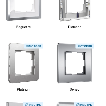
Baguette
Diamant
металл
стекло
Platinum
Senso
пластик
пластик