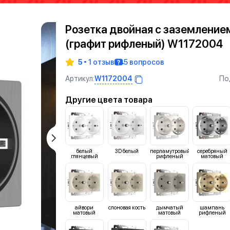
Розетка двойная с заземление
(графит рифленый) W1172004
5
1 отзыв
5 вопросов
W1172004
Артикул:
По
Другие цвета товара
белый
3D белый
перламутровый
серебряный
глянцевый
рифленый
матовый
айвори
слоновая кость
дымчатый
шампань
матовый
матовый
рифленый